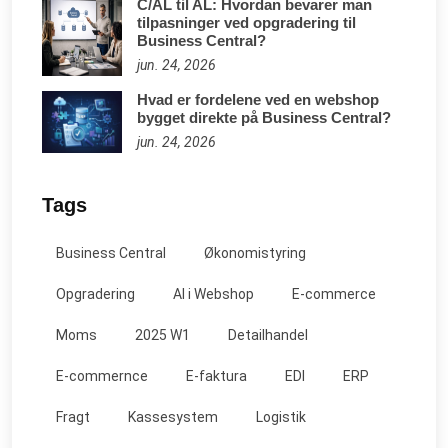
C/AL til AL: Hvordan bevarer man
tilpasninger ved opgradering til
Business Central?
jun. 24, 2026
Hvad er fordelene ved en webshop
bygget direkte på Business Central?
jun. 24, 2026
Tags
Business Central
Økonomistyring
Opgradering
AI i Webshop
E-commerce
Moms
2025 W1
Detailhandel
E-commernce
E-faktura
EDI
ERP
Fragt
Kassesystem
Logistik