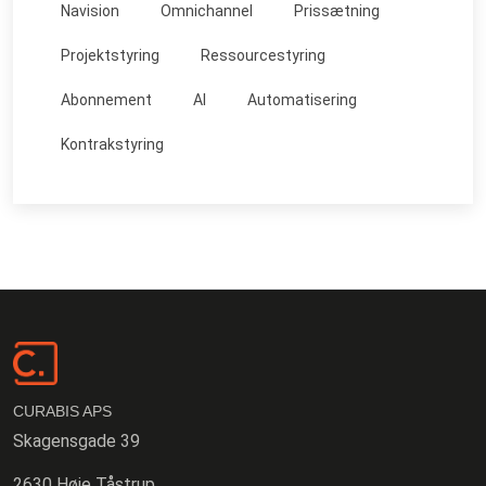
Navision
Omnichannel
Prissætning
Projektstyring
Ressourcestyring
Abonnement
AI
Automatisering
Kontrakstyring
CURABIS APS
Skagensgade 39
2630 Høje Tåstrup