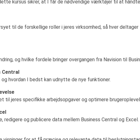
tte kursus sikrer, at I får de nødvendige værktøjer til at håndte
syet til de forskellige roller i jeres virksomhed, så hver deltage
ing, og hvilke fordele bringer overgangen fra Navision til Busi
 Central
, og hvordan I bedst kan udnytte de nye funktioner.
levelse
 til jeres specifikke arbejdsopgaver og optimere brugeroplevel
cel
re, redigere og publicere data mellem Business Central og Excel.
 visninger for at få præcise og relevante data til beslutningsta