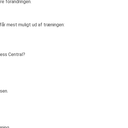
re forandringen.
r får mest muligt ud af træningen:
ness Central?
sen.
gning.