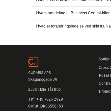
Hvem bør deltage i Business Central-klien
Hvad er forandringsledelse ved skift fra Na
Nyttige 
Cross 
CURABIS APS
Retail
Skagensgade 39
Contr
2630 Høje Tåstrup
Proje
Tlf.:
+45 7026 2929
CVR#:
DK36556153