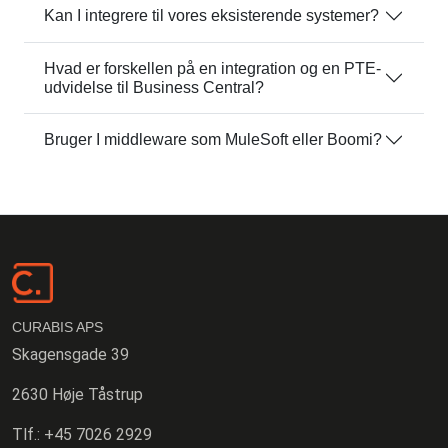
Kan I integrere til vores eksisterende systemer?
Hvad er forskellen på en integration og en PTE-
udvidelse til Business Central?
Bruger I middleware som MuleSoft eller Boomi?
CURABIS APS
Skagensgade 39
2630 Høje Tåstrup
Tlf.:
+45 7026 2929