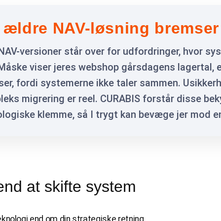
es ældre NAV-løsning bremser
V-versioner står over for udfordringer, hvor syst
 Måske viser jeres webshop gårsdagens lagertal, 
ser, fordi systemerne ikke taler sammen. Usikke
leks migrering er reel. CURABIS forstår disse bek
nologiske klemme, så I trygt kan bevæge jer mod 
nd at skifte system
eknologi end om din strategiske retning.