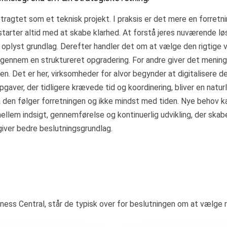
tragtet som et teknisk projekt. I praksis er det mere en forretn
 starter altid med at skabe klarhed. At forstå jeres nuværende l
 oplyst grundlag. Derefter handler det om at vælge den rigtige v
gennem en struktureret opgradering. For andre giver det menin
yen. Det er her, virksomheder for alvor begynder at digitalisere
Opgaver, der tidligere krævede tid og koordinering, bliver en natu
å den følger forretningen og ikke mindst med tiden. Nye behov 
ellem indsigt, gennemførelse og kontinuerlig udvikling, der skab
giver bedre beslutningsgrundlag.
ness Central, står de typisk over for beslutningen om at vælge