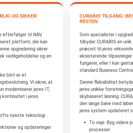
URLIG OG SIKKER
CURABIS' TILGANG: BE
RESTEN
 efterfølger til NAV,
Som specialister i opgrad
aseret platform, der kan
tilbyder CURABIS en unik 
enne opgradering sikrer
præcist til jeres virksom
isk vedligeholdelse og en
eksisterende tilpasninge
fungerer, eller I kan gen
standard Business Central
ke blot er et
sbeslutning. Vi sikrer, at
Denne fleksibilitet betyd
un moderniserer jeres IT,
jeres unikke forretningsg
kontinuitet i jeres
skybaseret løsning. CURABI
den lange bane med løben
jeres system opdateret o
ofts nyeste teknologi
To veje: Byg videre 
nktioner og opdateringer
processer