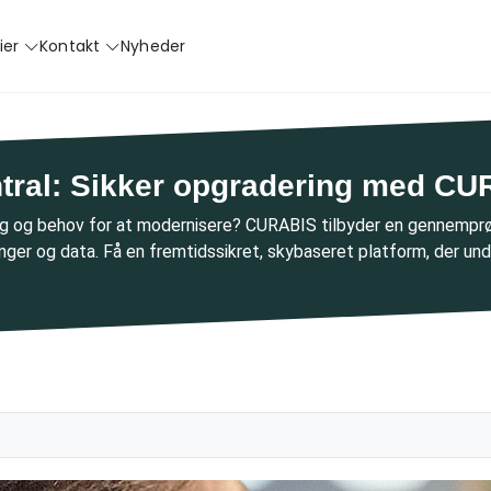
ier
Kontakt
Nyheder
ntral: Sikker opgradering med C
g og behov for at modernisere? CURABIS tilbyder en gennemprø
ninger og data. Få en fremtidssikret, skybaseret platform, der un