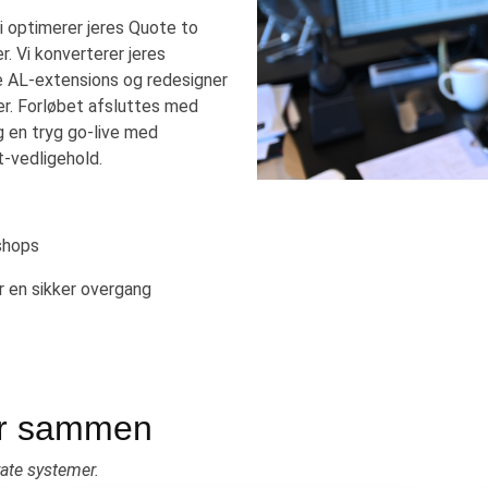
i optimerer jeres Quote to
. Vi konverterer jeres
ne AL-extensions og redesigner
er. Forløbet afsluttes med
g en tryg go-live med
t-vedligehold.
shops
r en sikker overgang
er sammen
rate systemer.