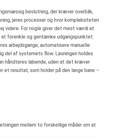
ingsmæssig beslutning, der kræver overblik,
øsning, jeres processer og hvor kompleksiteten
ej videre. For nogle giver det mest værdi at
g at forenkle og gentænke udgangspunktet.
 deres arbejdsgange, automatisere manuelle
rlig del af systemets flow. Løsningen holdes
kan håndteres løbende, uden at det kræver
er et resultat, som holder på den lange bane –
 retningen mellem to forskellige måder om at