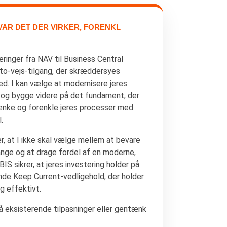
VAR DET DER VIRKER, FORENKL
eringer fra NAV til Business Central
to-vejs-tilgang, der skræddersyes
hed. I kan vælge at modernisere jeres
r og bygge videre på det fundament, der
tænke og forenkle jeres processer med
.
er, at I ikke skal vælge mellem at bevare
ange og at drage fordel af en moderne,
S sikrer, at jeres investering holder på
de Keep Current-vedligehold, der holder
g effektivt.
på eksisterende tilpasninger eller gentænk