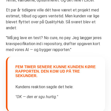
felter, værdierne, opsummeret. Og det hele i Excel.
Et par år tidligere ville dét have været et projekt med
estimat, tilbud og ugers ventetid. Men kunden var lige
blevet flyttet over på QualityHub. Så svaret blev et
andet:
"Må jeg lave en test? No cure, no pay. Jeg lægger jeres
kravspecifikation ind i repository, drøfter opgaven kort
med vores AI — og bygger rapporten."
FEM TIMER SENERE KUNNE KUNDEN KØRE
RAPPORTEN. DEN KOM UD PÅ TRE
SEKUNDER.
Kundens reaktion sagde det hele:
"OK — den er sgu hurtig."