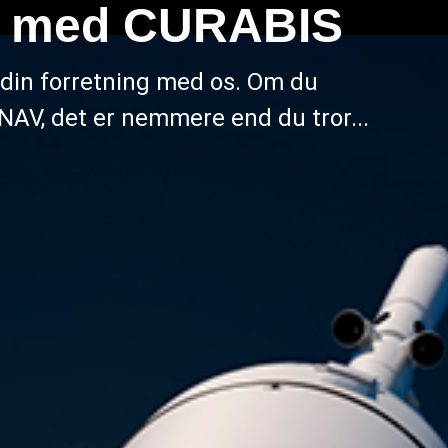
IS
du
tror...