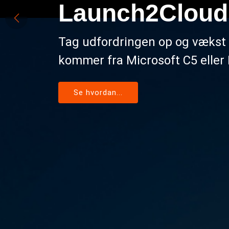
2Cloud med CURAB
n op og vækst din forretning med os. Om 
soft C5 eller NAV, det er nemmere end du 