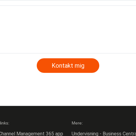
Kontakt mig
links:
Mere:
Channel Management 365 app
Undervisning - Business Centra