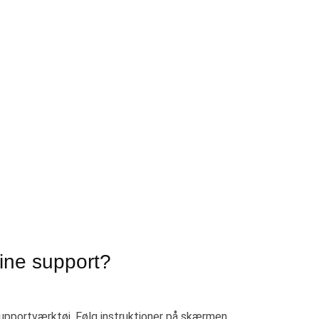
ine support?
upportværktøj. Følg instruktioner på skærmen