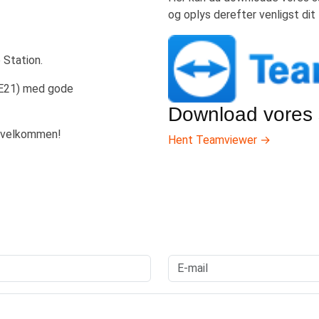
og oplys derefter venligst di
 Station.
E21) med gode
Download vores 
ig velkommen!
Hent Teamviewer
→