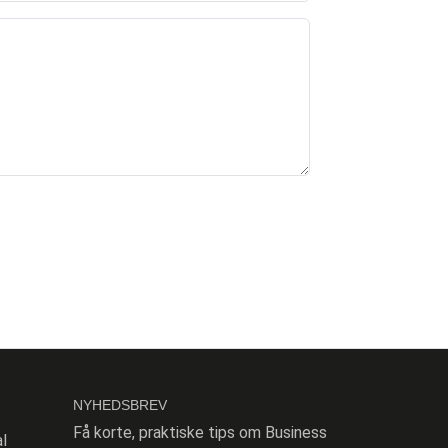
NYHEDSBREV
Få korte, praktiske tips om Business
l