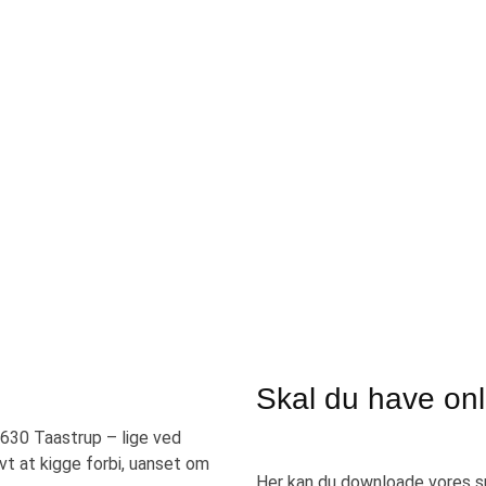
Skal du have onl
630 Taastrup – lige ved
vt at kigge forbi, uanset om
Her kan du downloade vores s