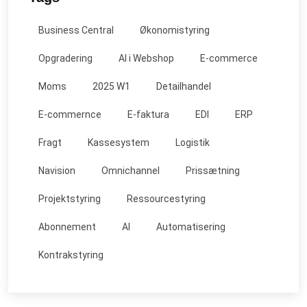
Business Central
Økonomistyring
Opgradering
AI i Webshop
E-commerce
Moms
2025 W1
Detailhandel
E-commernce
E-faktura
EDI
ERP
Fragt
Kassesystem
Logistik
Navision
Omnichannel
Prissætning
Projektstyring
Ressourcestyring
Abonnement
AI
Automatisering
Kontrakstyring