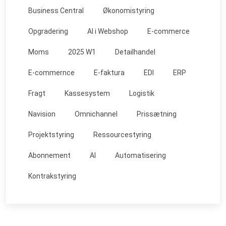
Business Central
Økonomistyring
Opgradering
AI i Webshop
E-commerce
Moms
2025 W1
Detailhandel
E-commernce
E-faktura
EDI
ERP
Fragt
Kassesystem
Logistik
Navision
Omnichannel
Prissætning
Projektstyring
Ressourcestyring
Abonnement
AI
Automatisering
Kontrakstyring