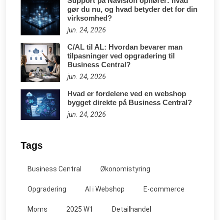
Support på Navision ophører: hvad
gør du nu, og hvad betyder det for din
virksomhed?
jun. 24, 2026
C/AL til AL: Hvordan bevarer man
tilpasninger ved opgradering til
Business Central?
jun. 24, 2026
Hvad er fordelene ved en webshop
bygget direkte på Business Central?
jun. 24, 2026
Tags
Business Central
Økonomistyring
Opgradering
AI i Webshop
E-commerce
Moms
2025 W1
Detailhandel